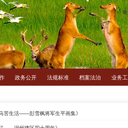
简
作
政务公开
法规标准
档案法治
业务工
马苦生活——彭雪枫将军生平画集》
忆——润州建区四十周年》