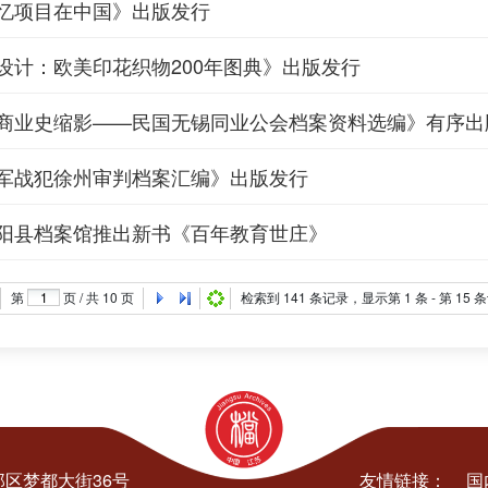
忆项目在中国》出版发行
设计：欧美印花织物200年图典》出版发行
商业史缩影——民国无锡同业公会档案资料选编》有序出
军战犯徐州审判档案汇编》出版发行
阳县档案馆推出新书《百年教育世庄》
第
页 / 共
10
页
检索到
141
条记录，显示第
1
条 - 第
15
条
区梦都大街36号
友情链接：
国