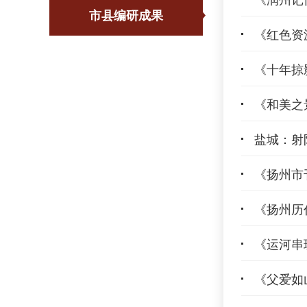
市县编研成果
《红色资
《十年掠
《和美之
盐城：射
《扬州市
《扬州历
《运河串
《父爱如