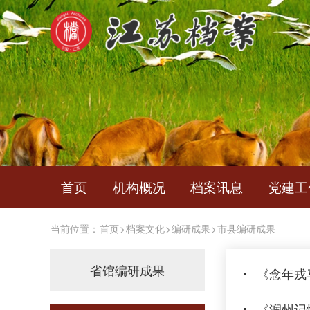
首页
机构概况
档案讯息
党建工
当前位置：
首页
>
档案文化
>
编研成果
>
市县编研成果
省馆编研成果
《念年戎
《润州记