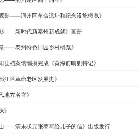
源集——润州区革命遗址和纪念设施概览》
影——新时代新泰州新成就》画册
景——泰州特色田园乡村概览》
阳县档案馆编撰完成《黄海前哨剿特记》
邗江区革命老区发展史》
代地方名官》
珠》
山——清末状元张謇写给儿子的信》出版发行