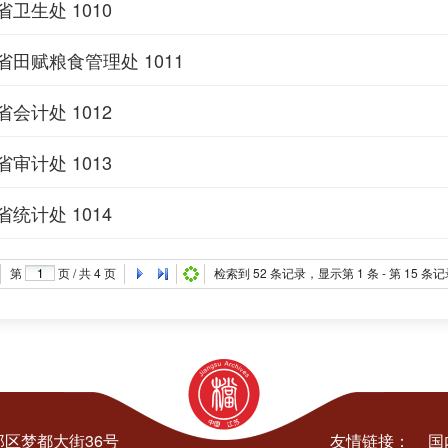
卫生处 1010
田赋粮食管理处 1011
会计处 1012
审计处 1013
统计处 1014
第
页 / 共
4
页
检索到
52
条记录，显示第
1
条 - 第
15
条记
区梦都大街36号
友情链接：
国