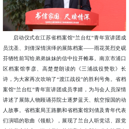
启动仪式在江苏省档案馆“兰台红”青年宣讲团成
员沈圣、刘倩深情演绎的展陈档案——雨花英烈史砚
芬牺牲前写给弟弟妹妹的信中拉开帷幕。南京市浦口
区档案馆李彦、高楚楚朗读的《三浦战役赞歌》长
诗，为大家再次吹响了“渡江战役”的胜利号角。省档
案馆“兰台红”青年宣讲团成员李婧，为与会人员深情
讲述了展陈人物顾诵芬院士逐梦蓝天、航空报国的动
人故事。省档案局王路鹏和省档案馆刘倩及青年代表
们演唱的歌曲《领航》，展现了兰台人听党话、跟党