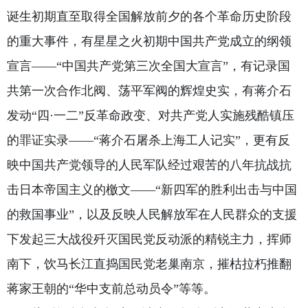
诞生初期直至取得全国解放前夕的各个革命历史阶段
的重大事件，有星星之火初期中国共产党成立的纲领
宣言——“中国共产党第三次全国大宣言”，有记录国
共第一次合作北阀、荡平军阀的辉煌史实，有蒋介石
发动“四·一二”反革命政变、对共产党人实施残酷镇压
的罪证实录——“蒋介石屠杀上海工人记实”，更有反
映中国共产党领导的人民军队经过艰苦的八年抗战抗
击日本帝国主义的檄文——“新四军的胜利出击与中国
的救国事业”，以及反映人民解放军在人民群众的支援
下发起三大战役歼灭国民党反动派的精锐主力，挥师
南下，饮马长江直捣国民党老巢南京，摧枯拉朽推翻
蒋家王朝的“华中支前总动员令”等等。