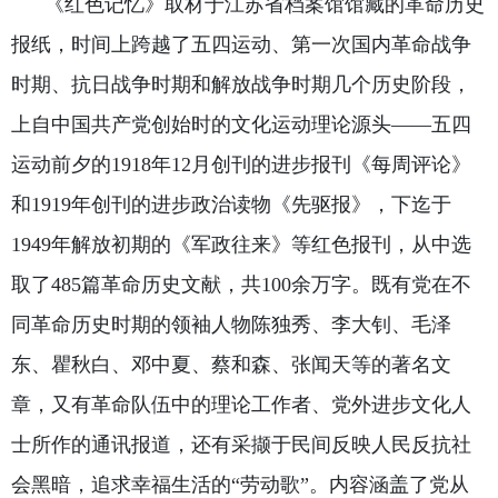
《红色记忆》取材于江苏省档案馆馆藏的革命历史
报纸，时间上跨越了五四运动、第一次国内革命战争
时期、抗日战争时期和解放战争时期几个历史阶段，
上自中国共产党创始时的文化运动理论源头——五四
运动前夕的1918年12月创刊的进步报刊《每周评论》
和1919年创刊的进步政治读物《先驱报》，下迄于
1949年解放初期的《军政往来》等红色报刊，从中选
取了485篇革命历史文献，共100余万字。既有党在不
同革命历史时期的领袖人物陈独秀、李大钊、毛泽
东、瞿秋白、邓中夏、蔡和森、张闻天等的著名文
章，又有革命队伍中的理论工作者、党外进步文化人
士所作的通讯报道，还有采撷于民间反映人民反抗社
会黑暗，追求幸福生活的“劳动歌”。内容涵盖了党从