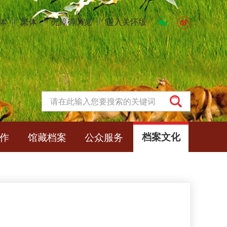
体
丨
繁体
丨
无障碍浏览
丨
进入关怀版
作
馆藏档案
公众服务
档案文化