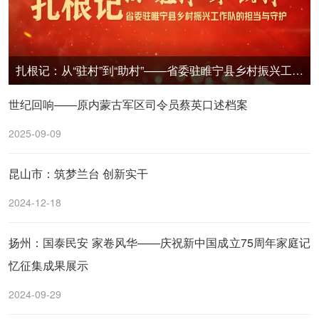
扎根记：从“驻村”到“助村”——省委驻睢宁县乡村振兴工作队的担当与守护
世纪回响——原内蒙古军区司令员蔡英口述档案
2025-09-09
昆山市：筑梦兰台 创新实干
2024-12-18
扬州：国泰民安 家卷风华——庆祝新中国成立75周年家庭记
忆征集成果展示
2024-09-29