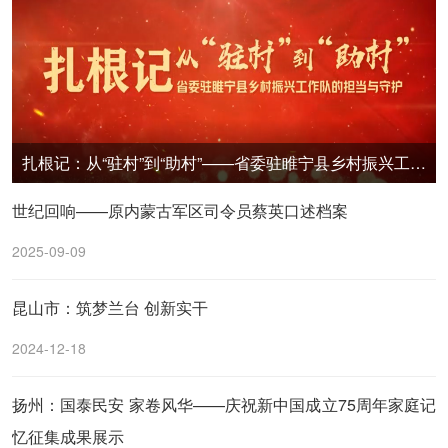
扎根记：从“驻村”到“助村”——省委驻睢宁县乡村振兴工作队的担当与守护
世纪回响——原内蒙古军区司令员蔡英口述档案
2025-09-09
昆山市：筑梦兰台 创新实干
2024-12-18
扬州：国泰民安 家卷风华——庆祝新中国成立75周年家庭记
忆征集成果展示