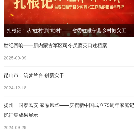
扎根记：从“驻村”到“助村”——省委驻睢宁县乡村振兴工作队的担当与守护
世纪回响——原内蒙古军区司令员蔡英口述档案
2025-09-09
昆山市：筑梦兰台 创新实干
2024-12-18
扬州：国泰民安 家卷风华——庆祝新中国成立75周年家庭记
忆征集成果展示
2024-09-29