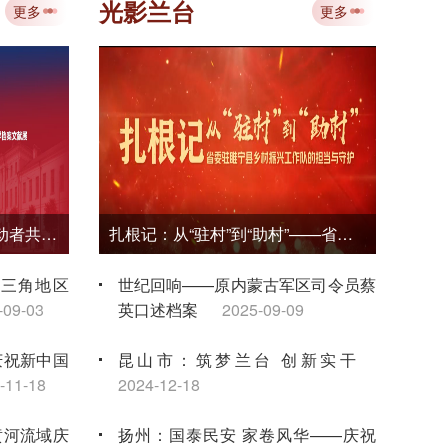
专题培训 赋能档案事业数智化转型
光影兰台
更多
更多
2026-08-03
省中
档案
负笈莫城为报国——东方劳动者共产主义大学和中国劳动者共产主义大学档案文献展
扎根记：从“驻村”到“助村”——省委驻睢宁县乡村振兴工作队的担当与守护
长三角地区
世纪回响——原内蒙古军区司令员蔡
-09-03
英口述档案
2025-09-09
庆祝新中国
昆山市：筑梦兰台 创新实干
-11-18
2024-12-18
黄河流域庆
扬州：国泰民安 家卷风华——庆祝