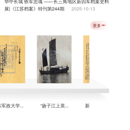
华中长城 铁军忠魂 ——长三角地区新四军档案史料
展|《江苏档案》特刊第244期
2025-10-13
吴觉历史自述：淮阴抗战先驱的赤胆忠魂|《江苏档
更多
案》特刊第243期
2025-10-13
飞向延安：八路军第一架飞机从这里起飞|《江苏档
案》特刊第242期
2025-10-13
纪念中国人民抗日战争暨世界反法西斯战争胜利80
周年|《江苏档案》特刊第241期
2025-10-13
大学...
“扬子江上英...
新海连特区首...
新