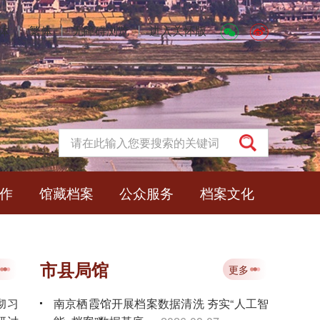
体
丨
繁体
丨
无障碍浏览
丨
进入关怀版
作
馆藏档案
公众服务
档案文化
市县局馆
更多
彻习
南京栖霞馆开展档案数据清洗 夯实“人工智