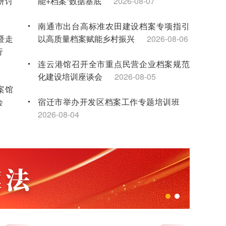
研讨
能+档案”数据基底
2026-08-07
南通市出台高标准农田建设档案专项指引
暨走
以高质量档案赋能乡村振兴
2026-08-06
行
连云港馆召开全市重点民营企业档案规范
化建设培训座谈会
2026-08-05
案馆
会
宿迁市举办开发区档案工作专题培训班
2026-08-04
档案与时代同行 赋能发展新征程——江苏省档案馆举办2026年“6·9”国际档案日现场宣传活动
省档案馆召开全面从严治党工作会
年试
无锡馆联合举办暑期红色研学夏令营 点亮
-16
新就业群体子女暑期生活
2026-08-03
科联
“泰有感”实境思政课堂：让青少年在档案中
触摸家乡发展脉搏
2026-08-03
事宣
苏州馆举办2026年档案专业人员继续教育