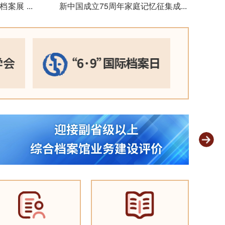
题档案展
...
新中国成立75周年家庭记忆征集成果
...
展示
2024-09-29
渡江战役胜
案联展