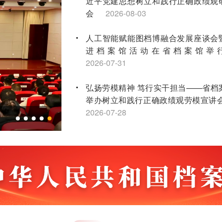
近平党建思想树立和践行正确政绩观
会
2026-08-03
人工智能赋能图档博融合发展座谈会
进档案馆活动在省档案馆举
2026-07-31
弘扬劳模精神 笃行实干担当——省档
举办树立和践行正确政绩观劳模宣讲
2026-07-28
全省第二轮土地承包到期后再延长30
点档案工作培训会顺利举办
2026-07
江苏省档案学会获评2026年度全国社
先进社会组织
2026-07-16
“兰台红”宣讲团连续三年荣获省红色故