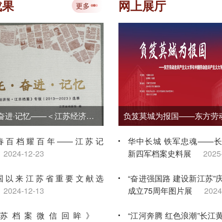
讲大赛金牌
2026-07-10
成果
网上展厅
更多
“典藏时代丹青 赓续文脉华章——江苏
国画学会档案文献与作品移交展”在省
馆开展
2026-07-09
《嘱托·奋进·记忆——＜江苏经济报·江苏档案＞专版（2013—2023）选萃》
春百档耀百年——江苏记
华中长城 铁军忠魂——
2024-12-23
新四军档案史料展
2025
国以来江苏省重要文献选
“奋进强国路 建设新江苏”
2024-12-13
成立75周年图片展
2024
苏档案微信回眸》
“江河奔腾 红色浪潮”长江