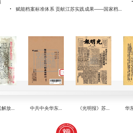
题
赋能档案标准体系 贡献江苏实践成果——国家档案
...
局发布江苏省档案馆制修订2项行业标准
，
2026-06-26
江苏省档案馆2026年度国家档案局科技立项数全国
题
第一
2026-06-17
省数字档案中心召开“人工智能赋能企业档案应
用”专题研讨会
2026-06-15
..
中共中央华东...
《光明报》苏...
华东军政