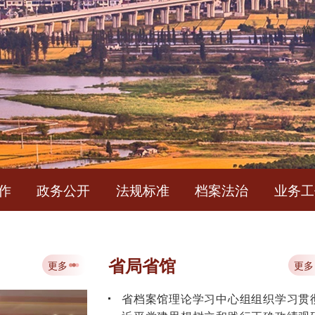
简
作
政务公开
法规标准
档案法治
业务工
中华人民共和国档案法
省局省馆
更多
更多
省档案馆理论学习中心组组织学习贯