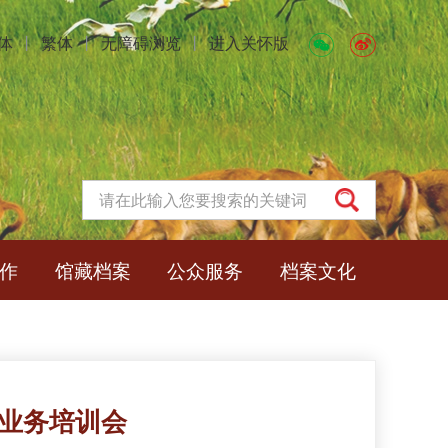
体
丨
繁体
丨
无障碍浏览
丨
进入关怀版
作
馆藏档案
公众服务
档案文化
业务培训会