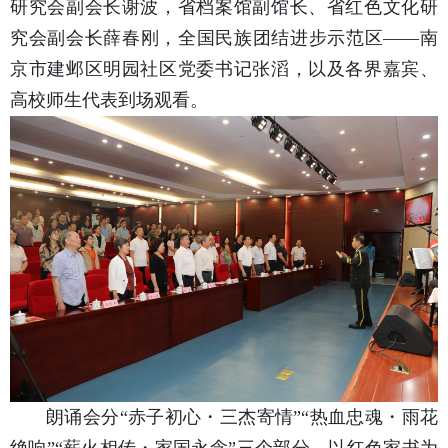
研究会副会长谢波，省档案馆副馆长、省红色文化研
究会副会长薛春刚，全国民族团结进步示范区——南
京市建邺区明园社区党委书记张滔，以及各界嘉宾、
高校师生代表到场观看。
朗诵会分“赤子初心・三杰寄情”“热血忠魂・雨花
绝响”“薪火相传・家国永念”三个部分，以红色家书为