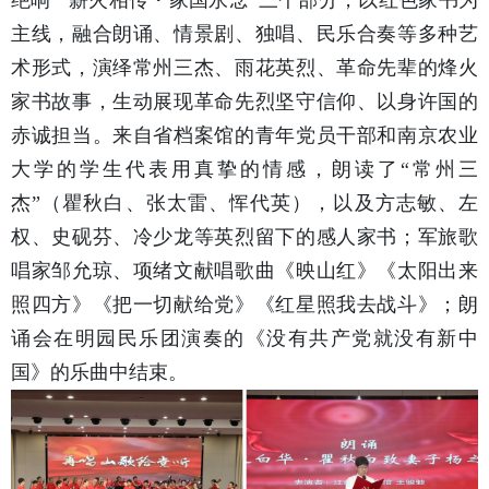
主线，融合朗诵、情景剧、独唱、民乐合奏等多种艺
术形式，演绎常州三杰、雨花英烈、革命先辈的烽火
家书故事，生动展现革命先烈坚守信仰、以身许国的
赤诚担当。来自省档案馆的青年党员干部和南京农业
大学的学生代表用真挚的情感，朗读了“常州三
杰”（瞿秋白、张太雷、恽代英），以及方志敏、左
权、史砚芬、冷少龙等英烈留下的感人家书；军旅歌
唱家邹允琼、项绪文献唱歌曲《映山红》《太阳出来
照四方》《把一切献给党》《红星照我去战斗》；朗
诵会在明园民乐团演奏的《没有共产党就没有新中
国》的乐曲中结束。