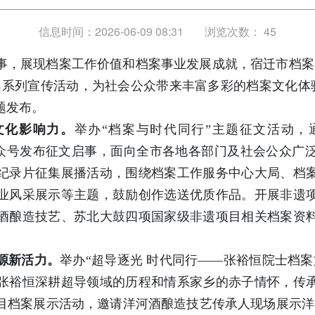
信息时间：2026-06-09 08:31
浏览次数：
45
事，展现档案工作价值和档案事业发展成就，宿迁市档案
系列宣传活动，为社会公众带来丰富多彩的档案文化体验。
题发布。
文化影响力。
举办“档案与时代同行”主题征文活动，
及公众号发布征文启事，面向全市各地各部门及社会公众广
纪录片征集展播活动，围绕档案工作服务中心大局、档
业风采展示等主题，鼓励创作选送优质作品。开展非遗
酒酿造技艺、苏北大鼓四项国家级非遗项目相关档案资
源新活力。
举办“超导逐光 时代同行——张裕恒院士档
张裕恒深耕超导领域的历程和情系家乡的赤子情怀，传
目档案展示活动，邀请洋河酒酿造技艺传承人现场展示洋