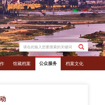
体
丨
繁体
丨
无障碍浏览
丨
进入关怀版
作
馆藏档案
公众服务
档案文化
活动