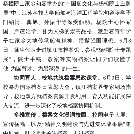
杨槱院士家乡句容举办的“中国船文化与杨槱院士主题
展”中，江苏科技大学船舶与海洋工程学院句容籍学子
闫绍博、龚旭、孙振华等深受触动。杨院士心怀家
国、严谨治学、甘为人梯的崇高品格，激励着青年学
子在家乡大地传承船海精神、播撒强国理想。6月8
日，师生代表走进镇江市档案馆，参观“杨槱院士专题
展”，院士手稿、教案等实物档案让同学们读懂了
他“为国育才、为船深潜”的一生。
协同育人，校地共筑档案思政课堂。
6月9日，学
校举办国际档案日表彰大会，镇江档案界专家到场指
导，校地双方就档案资源开发利用、育人功能拓展深
入交流，进一步深化了校地档案协同机制。
多维宣传，档案文化浸润校园。
校园电子大屏、
宣传横幅，以及“精神文明建设与先进集体成果展”集
中展示，引导师生关注档案、走进档案。