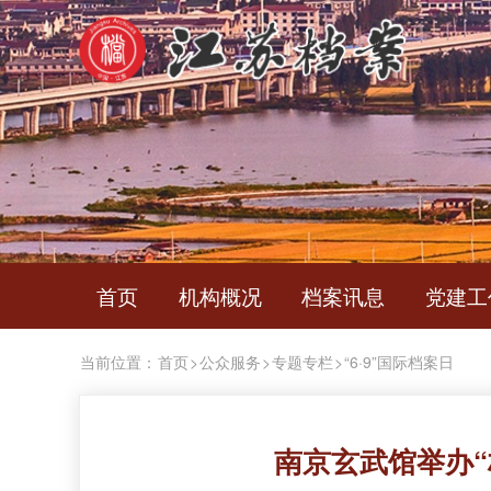
首页
机构概况
档案讯息
党建工
当前位置：
首页
>
公众服务
>
专题专栏
>
“6·9”国际档案日
南京玄武馆举办