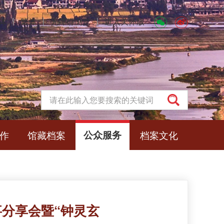
体
丨
繁体
丨
无障碍浏览
丨
进入关怀版
作
馆藏档案
公众服务
档案文化
分享会暨“钟灵玄