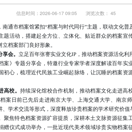
信息时间：2026-06-17 09:05
浏览次数：
45
间，南通市档案馆紧扣“档案与时代同行”主题，联动文化
主题活动，搭建起全方位、立体化、贴近群众的档案宣
树立档案部门良好形象。
分享会。
立足百年张謇实业文化IP，推动档案资源活化利
档案》专题分享会，特邀行业专家学者深度解读百年实
国初心，梳理近代民族工业崛起脉络，让沉睡的档案资
进高校。
持续深化馆校合作机制，推动档案文化走进高
”国际档案日前已先后走进南京大学、上海交通大学、南京
讲、学术交流等形式，深度释放珍贵档案的学术研究价值
。
聚焦特色档案资源扩容提质，深耕本土文脉资源征集工
捐赠仪式成功举办，一批近现代美术领域珍贵实物档案