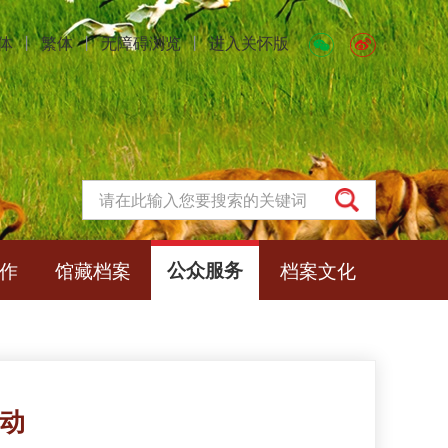
体
丨
繁体
丨
无障碍浏览
丨
进入关怀版
作
馆藏档案
公众服务
档案文化
活动