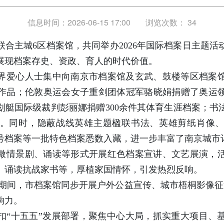
信息时间：2026-06-15 17:00
浏览次数：
34
联合主城6区档案馆，共同举办2026年国际档案日主题
展现档案存史、资政、育人的时代价值。
各界爱心人士集中向南京市档案馆及玄武、鼓楼等区档案馆
作品；伦敦奥运会女子重剑团体冠军骆晓娟捐赠了奥运
划艇国际级裁判彭丽娜捐赠300余件其体育生涯档案；书
品。同时，隐蔽战线英雄主题楹联书法、英雄剪纸肖像
号档案等一批特色档案悉数入藏，进一步丰富了南京城市
微情景剧、诵读等形式开展红色档案宣讲、文艺展演，
、诵读抗战家书等，厚植家国情怀，引发热烈反响。
案日期间，市档案馆同步开展户外公益宣传、城市梧桐影像征集
响力。
扣“十五五”发展部署，聚焦中心大局，抓实重大项目、