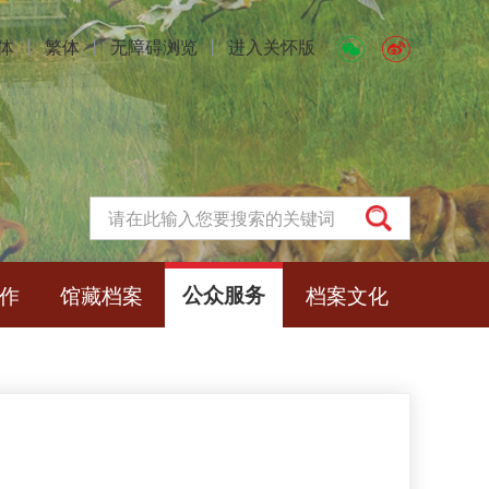
体
丨
繁体
丨
无障碍浏览
丨
进入关怀版
作
馆藏档案
公众服务
档案文化