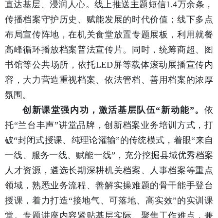
直达基层、浸润人心。线上推送主题短信1.4万余条，
传播档案守护历史、赋能发展的时代价值；线下多点
布局宣传阵地，在机关食堂放置专题展板，利用就餐
高峰循环播放档案普法宣传片。同时，统筹商超、图
书馆等公共场所，依托LED屏等载体滚动展播宣传内
容，大力营造重视档案、依法管档、善用档案的浓厚
氛围。
创新课堂强内功，激活基层队伍“新动能”。
依
托“兰台丰声”讲堂品牌，创新档案业务培训方式，打
破“封闭式授课、纯理论灌输”的传统模式，着眼“来自
一线、服务一线、赋能一线”，充分挖掘县域优秀档案
人才资源，遴选长期深耕机关档案、人事档案等重点
领域，熟悉业务流程、善解实操难题的骨干能手登台
授课，着力打造“接地气、可落地、高实效”的实训课
堂。专题讲座内容紧贴基层实际、聚焦工作难点，兼