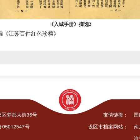
《入城手册》摘选2
编《江苏百件红色珍档》
区梦都大街36号
友情链接：
国
05012547号
设区市档案网站：
南
淮