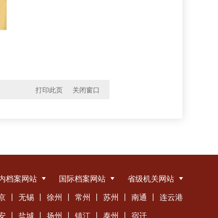
打印此页
关闭窗口
内档案网站
国际档案网站
省级机关网站
京
丨
无锡
丨
徐州
丨
常州
丨
苏州
丨
南通
丨
连云港
安
丨
盐城
丨
扬州
丨
镇江
丨
泰州
丨
宿迁