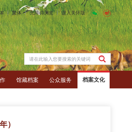
体
丨
繁体
丨
无障碍浏览
丨
进入关怀版
作
馆藏档案
公众服务
档案文化
9年）