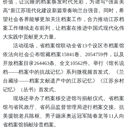
价值，让沉睡的档案焕发时代光彩，为谱写“强富美
高”新江苏现代化建设新篇章奏响兰台强音。同时，希
望社会各界能够更加关注档案工作，合力推动江苏档
案工作继续走在前列，让档案在推进中国式现代化伟
大实践中贡献更大力量。
活动现场，省档案馆联动全省13个设区市档案馆
依法向社会公布馆藏档案15841卷、2054759件，以及
开放档案目录264463条、全文10562件。举行《馆长说
档——档案中的抗战记忆》系列微视频首发式、《兰
台藏珍——档案文献遗产中的江苏记忆》《江苏乡村
记忆》（丛书）首发式。
现场还举办了档案移交进馆与捐献仪式。省档案
馆与省民政厅、省药品监督管理局进行档案交接。抗
美援朝老兵陈枢、男子蹦床奥运冠军陆春龙等11人向
省档案馆捐献珍贵档案。