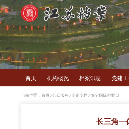
首页
机构概况
档案讯息
党建工
当前位置：
首页
>
公众服务
>
专题专栏
>
“6·9”国际档案日
长三角一