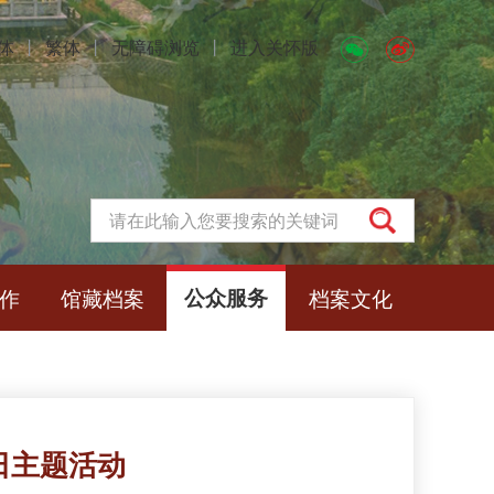
体
丨
繁体
丨
无障碍浏览
丨
进入关怀版
作
馆藏档案
公众服务
档案文化
日主题活动