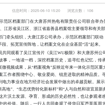
信息时间：2025-06-10 15:20
浏览次数：
106
化示范区档案部门在大唐苏州热电有限责任公司联合举办第
区、江苏省吴江区、浙江省嘉善县档案馆主要领导和有关
部门牵头组织，大唐江苏公司承办，示范区档案部门联动，
手段、拓宽宣传阵地，让档案文化在企业基层“活”起来。
员共同观看了吴江宣传片《吴江WU极限》和大唐苏州公
故事，一地读一档，深挖档案历史，追寻红色记忆，传
案微视频成果，从“档案视角”反映近年来一体化示范区重
案工作者围绕中心、敬业爱岗、锐意进取的精神品质。
到电力事业在地方经济社会发展中做出的卓越贡献。展示
新高地”、“生态优势转化新标杆”和“人与自然和谐宜居新典
这片沃土发源、孕育、形成的历史必然性，也让参观者
中的价值。随后，一行人共同参观了侵华日军芦莘厍周