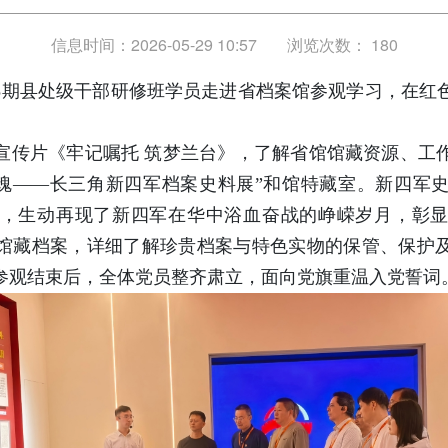
信息时间：2026-05-29 10:57
浏览次数：
180
5期县处级干部研修班学员走进省档案馆参观学习，在红
宣传片《牢记嘱托 筑梦兰台》，了解省馆馆藏资源、工
忠魂——长三角新四军档案史料展”和馆特藏室。新四军
，生动再现了新四军在华中浴血奋战的峥嵘岁月，彰
馆藏档案，详细了解珍贵档案与特色实物的保管、保护
参观结束后，全体党员整齐肃立，面向党旗重温入党誓词