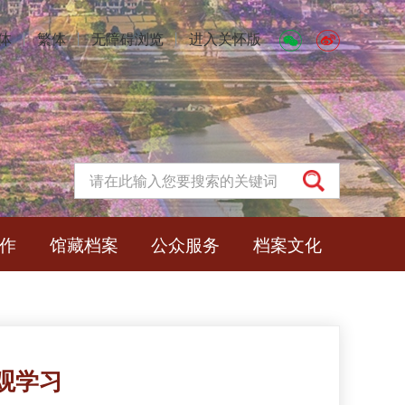
体
丨
繁体
丨
无障碍浏览
丨
进入关怀版
作
馆藏档案
公众服务
档案文化
观学习