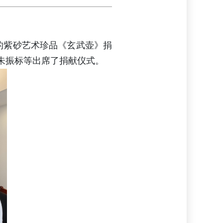
的紫砂艺术珍品《玄武壶》捐
朱振标等出席了捐献仪式。