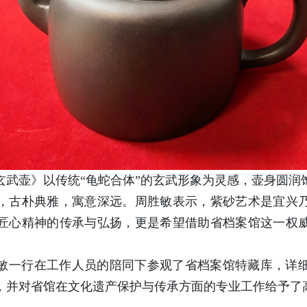
玄武壶》以传统“龟蛇合体”的玄武形象为灵感，壶身圆润
，古朴典雅，寓意深远。周胜敏表示，紫砂艺术是宜兴
匠心精神的传承与弘扬，更是希望借助省档案馆这一权
敏一行在工作人员的陪同下参观了省档案馆特藏库，详
，并对省馆在文化遗产保护与传承方面的专业工作给予了