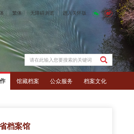
体
丨
繁体
丨
无障碍浏览
丨
进入关怀版
作
馆藏档案
公众服务
档案文化
省档案馆