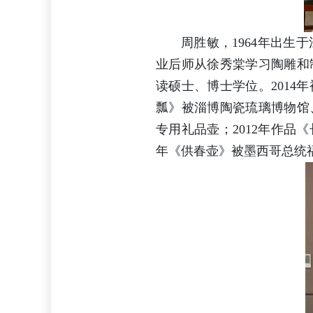
周胜敏，1964年出
业后师从徐秀棠学习陶雕和
读硕士、博士学位。201
瓢》被淄博陶瓷琉璃博物馆
专用礼品壶；2012年作品
年《供春壶》被墨西哥总统