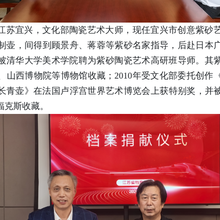
生于江苏宜兴，文化部陶瓷艺术大师，现任宜兴市创意紫砂
制壶，间得到顾景舟、蒋蓉等紫砂名家指导，后赴日本
4年被清华大学美术学院聘为紫砂陶瓷艺术高研班导师。其
、山西博物院等博物馆收藏；2010年受文化部委托创作
《长青壶》在法国卢浮宫世界艺术博览会上获特别奖，并被
福克斯收藏。