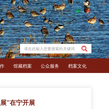
体
丨
繁体
丨
无障碍浏览
丨
进入关怀版
作
馆藏档案
公众服务
档案文化
展”在宁开展