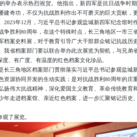
的举办表示热烈祝贺。他指出，新四军是抗日战争时
屡建奇功，不仅为抗战胜利作出不可磨灭的巨大贡献，
2023年12月，习近平总书记参观盐城新四军纪念馆
战争胜利80周年，在这个特殊时点，长三角地区一市三
军档案史料展，对于教育引导广大干部群众铭记抗战历
。我省档案部门要以联合举办此次展览为契机，与兄弟
深度、有广度、有温度的红色档案文化珍品。
是长三角地区档案部门贯彻落实习近平总书记参观盐城
色资源协同开发的生动实践；是对抗战胜利80周年的庄
弘扬伟大抗战精神，深化爱国主义教育、革命传统教育
少年走进档案馆、亲近红色档案，进一步汇聚铭记历史
参观了展览。