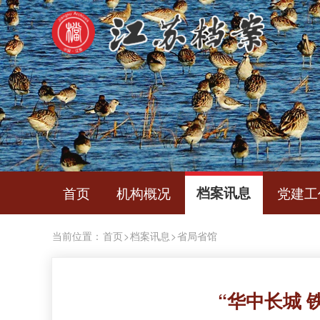
首页
机构概况
档案讯息
党建工
当前位置：
首页
>
档案讯息
>
省局省馆
“华中长城